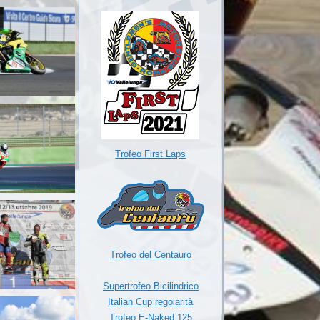
Trofeo First Laps
Trofeo del Centauro
Supertrofeo Bicilindrico
Italian Cup regolarità
Trofeo E-Naked 125