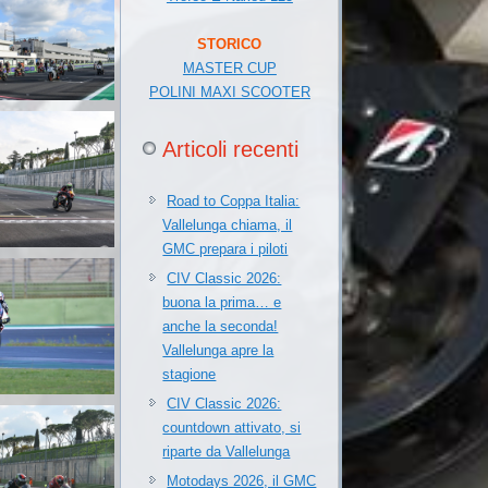
STORICO
MASTER CUP
POLINI MAXI SCOOTER
Articoli recenti
Road to Coppa Italia:
Vallelunga chiama, il
GMC prepara i piloti
CIV Classic 2026:
buona la prima… e
anche la seconda!
Vallelunga apre la
stagione
CIV Classic 2026:
countdown attivato, si
riparte da Vallelunga
Motodays 2026, il GMC