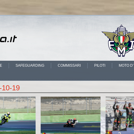
IE
SAFEGUARDING
COMMISSARI
PILOTI
MOTO D
-10-19